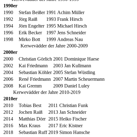
1990er
1990
Stefan Beißer
1991
Achim Müller
1992
Jörg Raiß
1993
Frank Hirsch
1994
Jörn Engelter
1995
Michael Hirsch
1996
Erik Becker
1997
Jens Schneider
1998
Mirko Bott
1999
Andreas Nau
Kerwevädder der Jahre 2000-2009
2000er
2000
Christian Görlich
2001
Dominique Haese
2002
Kai Friedmann
2003
Jan Kullmann
2004
Sebastian Köhler
2005
Stefan Wüstling
2006
René Friedmann
2007
Martin Scheuermann
2008
Kai Gremm
2009
Daniel Luley
Kerwevädder der Jahre 2010-2019
2010er
2010
Tobias Best
2011
Christian Funk
2012
Jochen Raiß
2013
Jan Schneider
2014
Matthias Dörr
2015
Heiko Fischer
2016
Max Kraus
2017
Eric Kistner
2018
Sebastian Ruff
2019
Simon Hansche