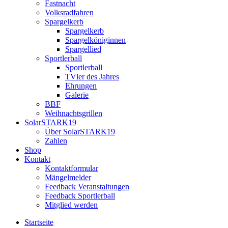
Fastnacht
Volksradfahren
Spargelkerb
Spargelkerb
Spargelköniginnen
Spargellied
Sportlerball
Sportlerball
TVler des Jahres
Ehrungen
Galerie
BBF
Weihnachtsgrillen
SolarSTARK19
Über SolarSTARK19
Zahlen
Shop
Kontakt
Kontaktformular
Mängelmelder
Feedback Veranstaltungen
Feedback Sportlerball
Mitglied werden
Startseite