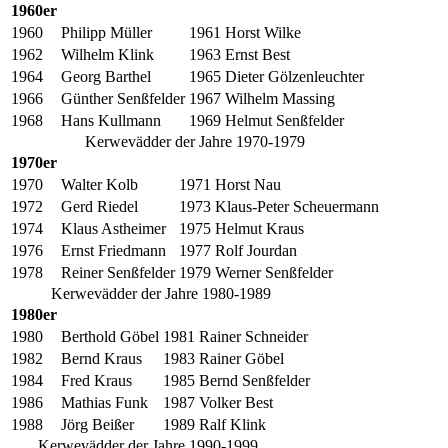
1960er
1960
Philipp Müller
1961
Horst Wilke
1962
Wilhelm Klink
1963
Ernst Best
1964
Georg Barthel
1965
Dieter Gölzenleuchter
1966
Günther Senßfelder
1967
Wilhelm Massing
1968
Hans Kullmann
1969
Helmut Senßfelder
Kerwevädder der Jahre 1970-1979
1970er
1970
Walter Kolb
1971
Horst Nau
1972
Gerd Riedel
1973
Klaus-Peter Scheuermann
1974
Klaus Astheimer
1975
Helmut Kraus
1976
Ernst Friedmann
1977
Rolf Jourdan
1978
Reiner Senßfelder
1979
Werner Senßfelder
Kerwevädder der Jahre 1980-1989
1980er
1980
Berthold Göbel
1981
Rainer Schneider
1982
Bernd Kraus
1983
Rainer Göbel
1984
Fred Kraus
1985
Bernd Senßfelder
1986
Mathias Funk
1987
Volker Best
1988
Jörg Beißer
1989
Ralf Klink
Kerwevädder der Jahre 1990-1999