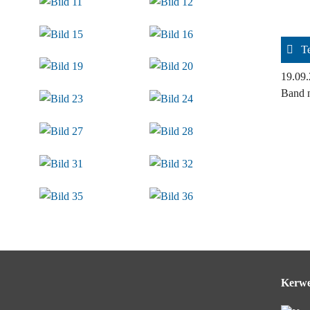
Kerb - Historisches
Kerb - Früher
T
19.09.
Kerb - Heute
Band 
Kerwevädder
Kerwewätz
Kerwe