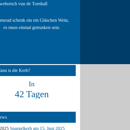
merad schenk ein ein Gläschen Wein,
es muss einmal getrunken sein.
ann is die Kerb?
In
42 Tagen
ews
.2025
Spargelkerb am 15. Juni 2025