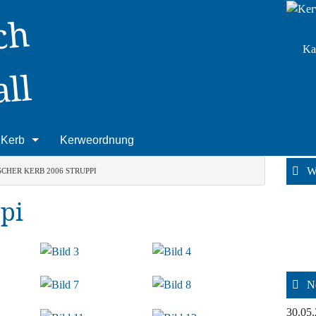
ch
Ka
ll
Kerb
Kerweordnung
W
Kerwesonntag
SCHER KERB 2006 STRUPPI
pi
Kerwemontag
Nachkerb
Kerb - Geschichte
N
Wort & Termin
30.05