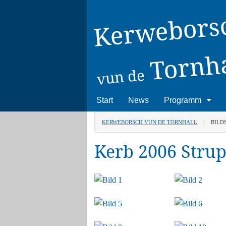
Kerwebors
Tornha
vun de
Start
News
Programm
Kerwefreitag
KERWEBORSCH VUN DE TORNHALL
BILD
Kerb 2006 Strup
Kerwesamstag
Kerwesonntag
Kerwemontag
Nachkerweparty