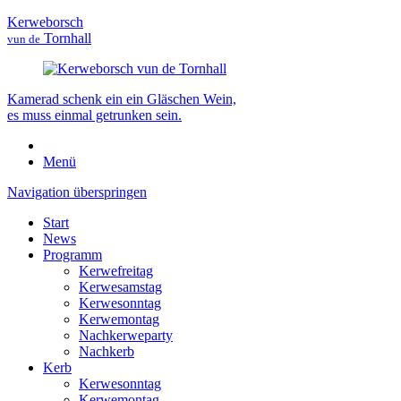
Kerweborsch
Tornhall
vun de
Kamerad schenk ein ein Gläschen Wein,
es muss einmal getrunken sein.
Menü
Navigation überspringen
Start
News
Programm
Kerwefreitag
Kerwesamstag
Kerwesonntag
Kerwemontag
Nachkerweparty
Nachkerb
Kerb
Kerwesonntag
Kerwemontag