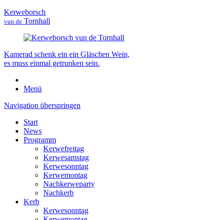
Kerweborsch
Tornhall
vun de
Kamerad schenk ein ein Gläschen Wein,
es muss einmal getrunken sein.
Menü
Navigation überspringen
Start
News
Programm
Kerwefreitag
Kerwesamstag
Kerwesonntag
Kerwemontag
Nachkerweparty
Nachkerb
Kerb
Kerwesonntag
Kerwemontag