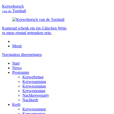
Kerweborsch
Tornhall
vun de
Kamerad schenk ein ein Gläschen Wein,
es muss einmal getrunken sein.
Menü
Navigation überspringen
Start
News
Programm
Kerwefreitag
Kerwesamstag
Kerwesonntag
Kerwemontag
Nachkerweparty
Nachkerb
Kerb
Kerwesonntag
Kerwemontag